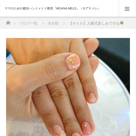
ママのための横浜ハンドメイド教室『MOANA MELE』（モアナメレ）
ホーム
ブログ一覧
未分類
【ネイル】入園式楽しみですね