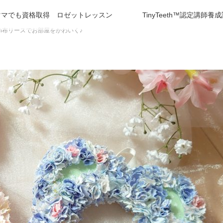
ママでも資格取得 ロゼットレッスン
TinyTeeth™️認定講師養
n布リースでお部屋をかわいく♪