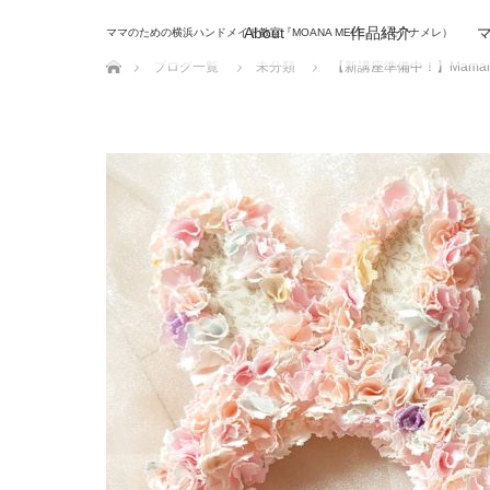
About
作品紹介
ママのための横浜ハンドメイド教室『MOANA MELE』（モアナメレ）
ホーム
ブログ一覧
未分類
【新講座準備中！】Mama