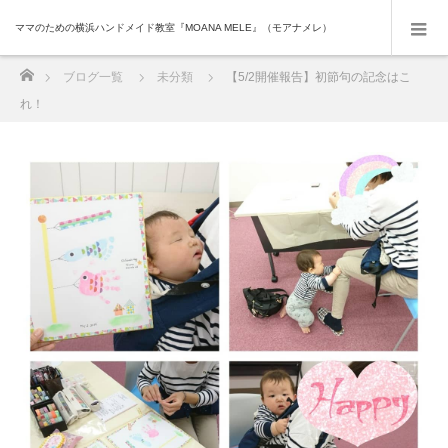
ママのための横浜ハンドメイド教室『MOANA MELE』（モアナメレ）
ホーム
ブログ一覧
未分類
【5/2開催報告】初節句の記念はこ
れ！