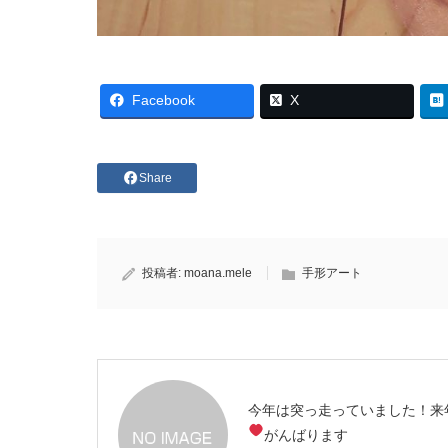
Facebook
X
Share
投稿者:
moana.mele
手形アート
今年は突っ走っていました！来
がんばります