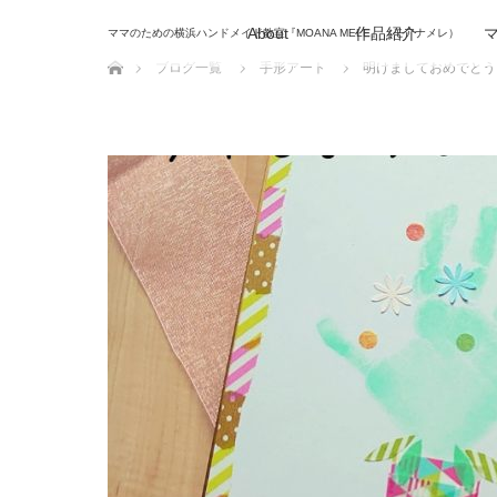
About
作品紹介
ママのための横浜ハンドメイド教室『MOANA MELE』（モアナメレ）
ホーム
ブログ一覧
手形アート
明けましておめでとう