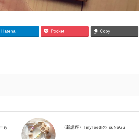
Hatena
Pocket
Copy
年も
〈新講座〉TinyTeethのTsuNaGu