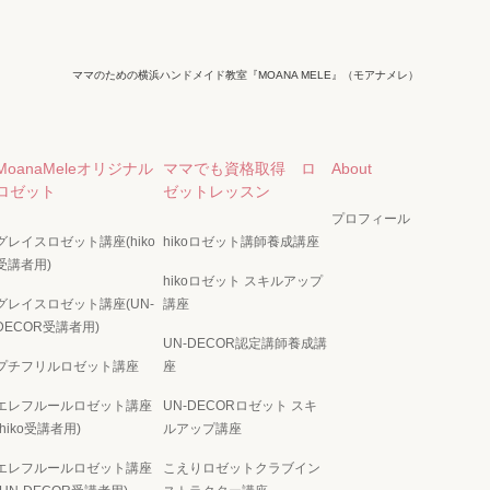
ママのための横浜ハンドメイド教室『MOANA MELE』（モアナメレ）
MoanaMeleオリジナル
ママでも資格取得 ロ
About
ロゼット
ゼットレッスン
プロフィール
グレイスロゼット講座(hiko
hikoロゼット講師養成講座
受講者用)
hikoロゼット スキルアップ
グレイスロゼット講座(UN-
講座
DECOR受講者用)
UN-DECOR認定講師養成講
プチフリルロゼット講座
座
エレフルールロゼット講座
UN-DECORロゼット スキ
(hiko受講者用)
ルアップ講座
エレフルールロゼット講座
こえりロゼットクラブイン