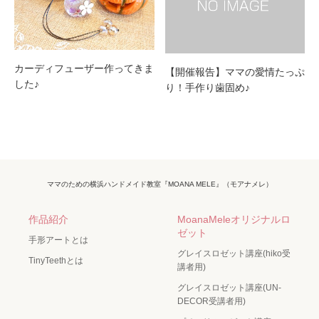
カーディフューザー作ってきま
【開催報告】ママの愛情たっぷ
した♪
り！手作り歯固め♪
ママのための横浜ハンドメイド教室『MOANA MELE』（モアナメレ）
作品紹介
MoanaMeleオリジナルロ
ゼット
手形アートとは
グレイスロゼット講座(hiko受
TinyTeethとは
講者用)
グレイスロゼット講座(UN-
DECOR受講者用)