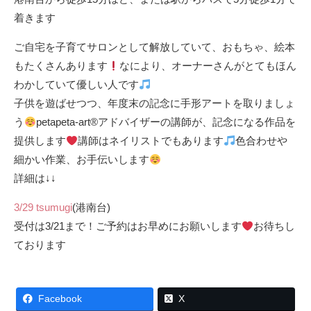
着きます
ご自宅を子育てサロンとして解放していて、おもちゃ、絵本
もたくさんあります
なにより、オーナーさんがとてもほん
わかしていて優しい人です
子供を遊ばせつつ、年度末の記念に手形アートを取りましょ
う
petapeta-art
®️
アドバイザーの講師が、記念になる作品を
提供します
講師はネイリストでもあります
色合わせや
細かい作業、お手伝いします
詳細は↓↓
3/29 tsumugi
(港南台)
受付は3/21まで！ご予約はお早めにお願いします
お待ちし
ております
Facebook
X