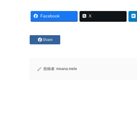
Facebook
X
Share
投稿者:
moana.mele