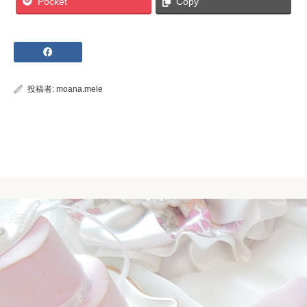
Pocket
Copy
投稿者:
moana.mele