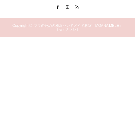
Facebook
Instagram
RSS
Copyright ©
ママのための横浜ハンドメイド教室『MOANA MELE』
（モアナメレ）