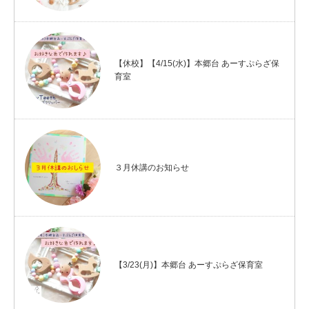
【休校】【4/15(水)】本郷台 あーすぷらざ保
育室
３月休講のお知らせ
【3/23(月)】本郷台 あーすぷらざ保育室