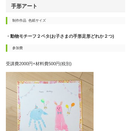
手形アート
制作作品 色紙サイズ
・動物モチーフ２ペタ(お子さまの手形足形どれか２つ)
参加費
受講費2000円+材料費500円(税別)