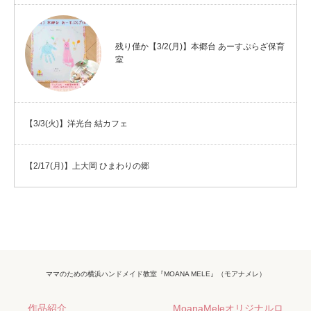
残り僅か【3/2(月)】本郷台 あーすぷらざ保育
室
【3/3(火)】洋光台 結カフェ
【2/17(月)】上大岡 ひまわりの郷
ママのための横浜ハンドメイド教室『MOANA MELE』（モアナメレ）
作品紹介
MoanaMeleオリジナルロ