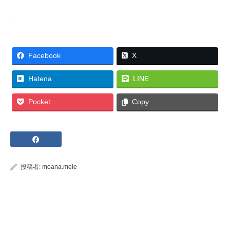
Facebook
X
Hatena
LINE
Pocket
Copy
投稿者:
moana.mele